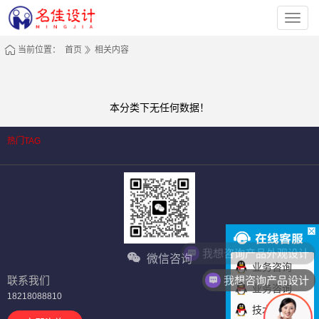
深
圳
市
名
当前位置：
首页
相关内容
佳
工
业
设
计
有
本分类下无任何数据！
限
公
司
热门TAG
我想咨询产品外观设计
微信咨询
业务咨询
我想咨询产品设计
联系我们
业务咨询
18218088810
技术咨询