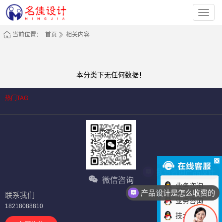
深
圳
市
名
当前位置：
首页
相关内容
佳
工
业
设
计
有
本分类下无任何数据！
限
公
司
热门TAG
我想咨询产品设计
微信咨询
业务咨询
产品设计是怎么收费的
联系我们
业务咨询
18218088810
技术咨询