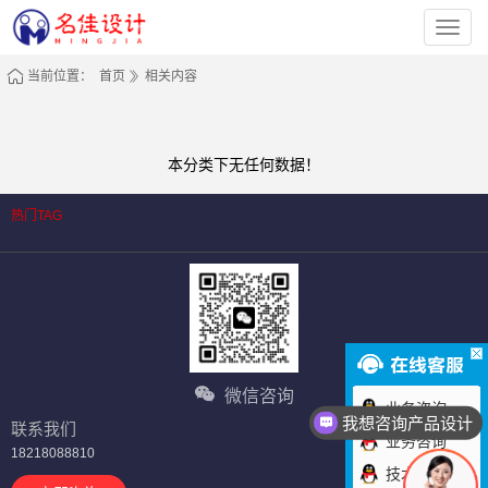
深
圳
市
名
当前位置：
首页
相关内容
佳
工
业
设
计
有
本分类下无任何数据！
限
公
司
热门TAG
微信咨询
业务咨询
我想咨询产品设计
联系我们
业务咨询
18218088810
技术咨询