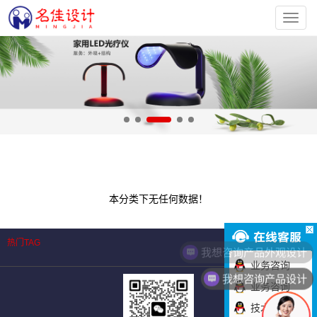
深
圳
市
名
佳
工
业
设
计
有
限
公
司
本分类下无任何数据！
热门TAG
我想咨询产品外观设计
业务咨询
我想咨询产品设计
业务咨询
技术咨询